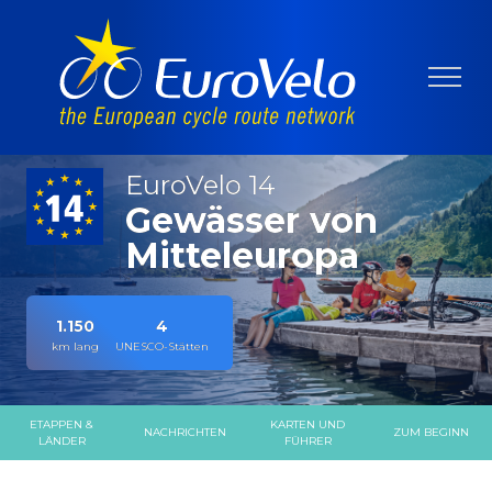
EuroVelo 14
Gewässer von
Mitteleuropa
1.150
4
km lang
UNESCO-Stätten
ETAPPEN &
KARTEN UND
NACHRICHTEN
ZUM BEGINN
LÄNDER
FÜHRER