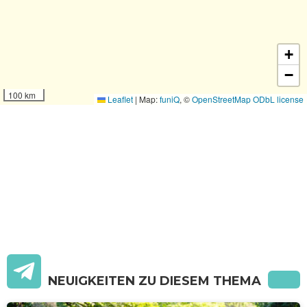
+
−
100 km
Leaflet
|
Map:
funiQ
, ©
OpenStreetMap
ODbL license
NEUIGKEITEN ZU DIESEM THEMA