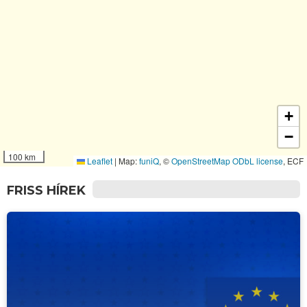
+
−
100 km
Leaflet
|
Map:
funiQ
, ©
OpenStreetMap
ODbL license
, ECF
FRISS HÍREK