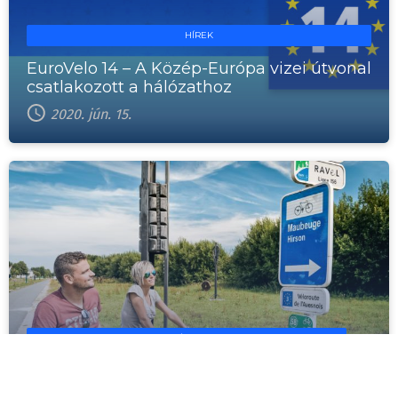
HÍREK
EuroVelo 14 – A Közép-Európa vizei útvonal
csatlakozott a hálózathoz
2020. jún. 15.
HÍREK
Kerékpározz Európán át az EuroVeloval!