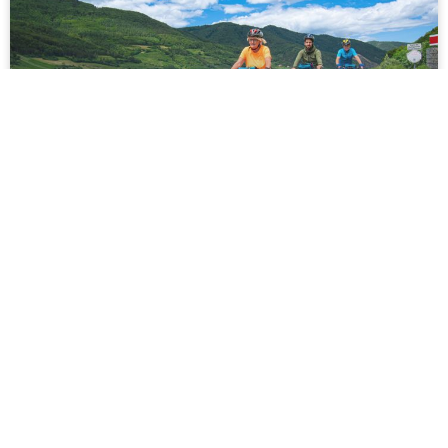
EINFACH
999€
TAGE
Donauwalzer mit Rad + Premium-Schiff
EV6
@DEUTSCHLAND
@ÖSTERREICH
@SLOWAKEI
@UNGARN
Radeln Sie mit Fahrrad + Schiff mitten in die
einst glanzvolle K+K Monarchie. Freuen Sie sich
auf drei charmante Hauptstädte Europas: die
Walzermetropole Wien, die Krönungsstadt
Bratislava und Budapest. Genießen Sie
einzigartige Flusslandschaften und regionale