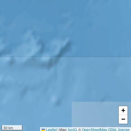
+
−
30 km
Leaflet
|
Map:
funiQ
, ©
OpenStreetMap
ODbL license