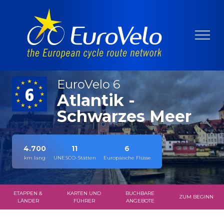
EuroVelo 6
Atlantik -
Schwarzes Meer
4.700
11
6
km lang
UNESCO-Stätten
Europäische Flüsse
ETAPPEN &
KARTEN UND
BUCHBARE
ZUM BEGINN
LÄNDER
FÜHRER
ANGEBOTE