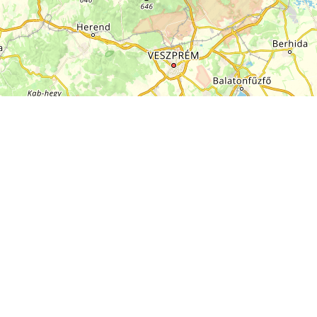
+
−
10 km
Leaflet
|
Map:
funiQ
, ©
OpenStreetMap
ODbL license
Über EuroVelo
Routen
Über ECF
Nachrichten
Contact Us
Buchbare Angebote
FAQs