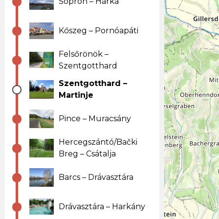
Sopron – Harka
Kőszeg – Pornóapáti
Felsőrönök –
Szentgotthard
Szentgotthard –
Martinje
Pince – Muracsány
Hercegszántó/Bački
Breg – Csátalja
Barcs – Drávasztára
Drávasztára – Harkány