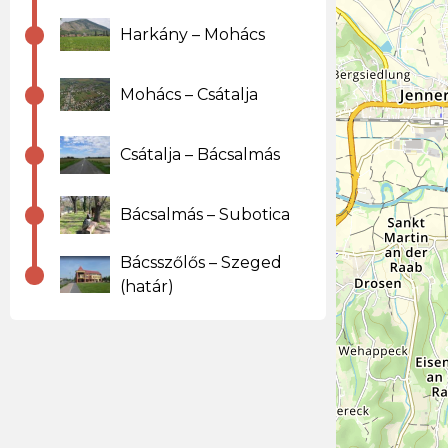
Harkány – Mohács
Mohács – Csátalja
Csátalja – Bácsalmás
Bácsalmás – Subotica
Bácsszőlős – Szeged
(határ)