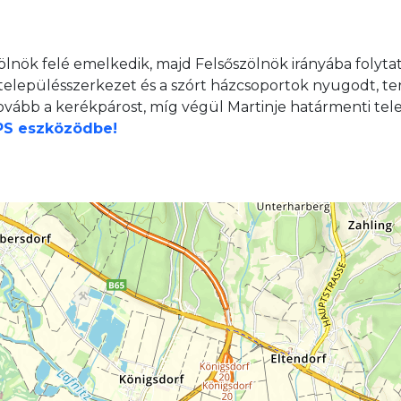
ölnök felé emelkedik, majd Felsőszölnök irányába folyta
 településszerkezet és a szórt házcsoportok nyugodt, te
vább a kerékpárost, míg végül Martinje határmenti tele
GPS eszközödbe!