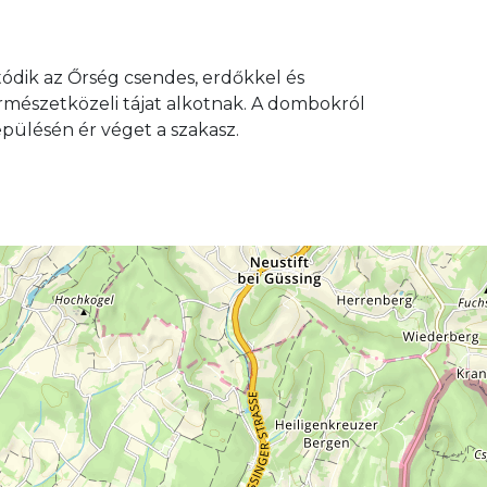
tódik az Őrség csendes, erdőkkel és
rmészetközeli tájat alkotnak. A dombokról
pülésén ér véget a szakasz.