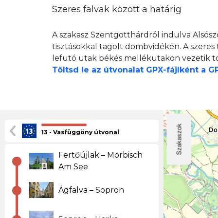
Szeres falvak között a határig
A szakasz Szentgotthárdról indulva Alsósz
tisztásokkal tagolt dombvidékén. A szeres
lefutó utak békés mellékutakon vezetik to
Töltsd le az útvonalat GPX-fájlként a 
Szakaszok
13 - Vasfüggöny útvonal
Fertőújlak – Mörbisch
Am See
Ágfalva – Sopron