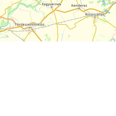
+
−
10 km
Leaflet
|
Map:
funiQ
, ©
OpenStreetMap
ODbL license
Az EuroVelo
Útvonalak
Az ECF-ről
Hírek
Kapcsolat
Csomagajánlatok