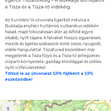
Egertől Tiszafüredig – A Bükkalja dombjaitól
a Tisza és a Tisza-tó vidékéig
Az EuroVelo 14 útvonala Egerből indulva a
Bükkalja enyhén hullámos, vulkanikus vidékén
halad, majd fokozatosan átér az Alföld egyre
síkabb, nyílt tájaira. A falvakat hosszú egyenesek,
mezők és ligetes szakaszok kötik össze, nyugodt,
vidéki hangulattal. Tiszafüred közelében már
megjelenik a Tisza folyó és a Tisza-tó jellegzetes
vízparti környezete, gazdag élővilággal és széles
nyílt vízfelületekkel.
Töltsd le az útvonalat GPX-fájlként a GPS
eszközödbe!