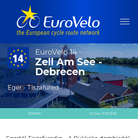
EuroVelo 14
Zell Am See -
Debrecen
Eger - Tiszafüred
TÉRKÉP
OLDAL TETEJÉRE