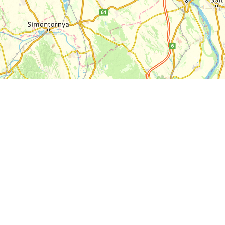
+
−
10 km
Leaflet
|
Map:
funiQ
, ©
OpenStreetMap
ODbL license
Über EuroVelo
Routen
Über ECF
Nachrichten
Contact Us
Buchbare Angebote