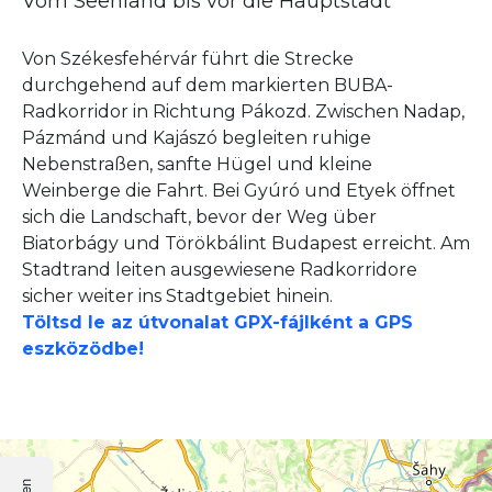
Vom Seenland bis vor die Hauptstadt
Von Székesfehérvár führt die Strecke
durchgehend auf dem markierten BUBA-
Radkorridor in Richtung Pákozd. Zwischen Nadap,
Pázmánd und Kajászó begleiten ruhige
Nebenstraßen, sanfte Hügel und kleine
Weinberge die Fahrt. Bei Gyúró und Etyek öffnet
sich die Landschaft, bevor der Weg über
Biatorbágy und Törökbálint Budapest erreicht. Am
Stadtrand leiten ausgewiesene Radkorridore
sicher weiter ins Stadtgebiet hinein.
Töltsd le az útvonalat GPX-fájlként a GPS
eszközödbe!